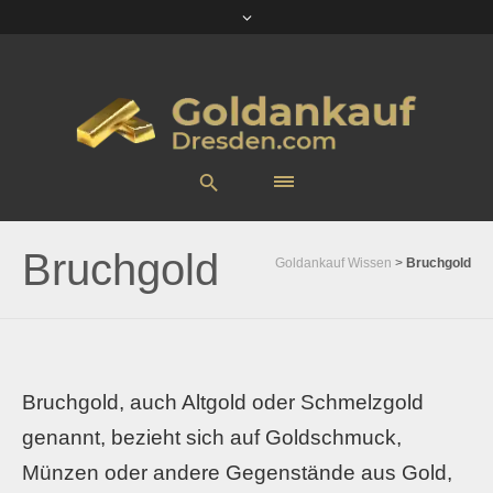
Bruchgold
Goldankauf Wissen
>
Bruchgold
Bruchgold, auch Altgold oder Schmelzgold
genannt, bezieht sich auf Goldschmuck,
Münzen oder andere Gegenstände aus Gold,