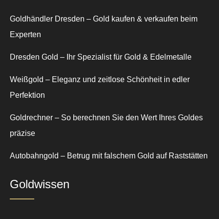
Goldhändler Dresden – Gold kaufen & verkaufen beim
Experten
Dresden Gold – Ihr Spezialist für Gold & Edelmetalle
Weißgold – Eleganz und zeitlose Schönheit in edler
Perfektion
Goldrechner – So berechnen Sie den Wert Ihres Goldes
präzise
Autobahngold – Betrug mit falschem Gold auf Raststätten
Goldwissen