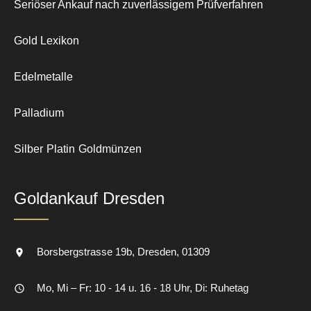
Seriöser Ankauf nach zuverlässigem Prüfverfahren
Gold Lexikon
Edelmetalle
Palladium
Silber
Platin
Goldmünzen
Goldankauf Dresden
Borsbergstrasse 19b
Dresden
01309
Mo, Mi – Fr: 10 - 14 u. 16 - 18 Uhr, Di: Ruhetag