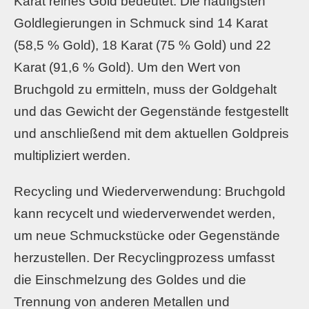
Karat reines Gold bedeutet. Die häufigsten
Goldlegierungen in Schmuck sind 14 Karat
(58,5 % Gold), 18 Karat (75 % Gold) und 22
Karat (91,6 % Gold). Um den Wert von
Bruchgold zu ermitteln, muss der Goldgehalt
und das Gewicht der Gegenstände festgestellt
und anschließend mit dem aktuellen Goldpreis
multipliziert werden.
Recycling und Wiederverwendung: Bruchgold
kann recycelt und wiederverwendet werden,
um neue Schmuckstücke oder Gegenstände
herzustellen. Der Recyclingprozess umfasst
die Einschmelzung des Goldes und die
Trennung von anderen Metallen und