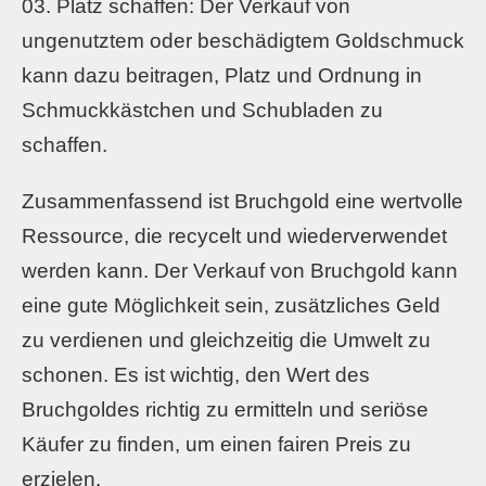
Platz schaffen: Der Verkauf von
ungenutztem oder beschädigtem Goldschmuck
kann dazu beitragen, Platz und Ordnung in
Schmuckkästchen und Schubladen zu
schaffen.
Zusammenfassend ist Bruchgold eine wertvolle
Ressource, die recycelt und wiederverwendet
werden kann. Der Verkauf von Bruchgold kann
eine gute Möglichkeit sein, zusätzliches Geld
zu verdienen und gleichzeitig die Umwelt zu
schonen. Es ist wichtig, den Wert des
Bruchgoldes richtig zu ermitteln und seriöse
Käufer zu finden, um einen fairen Preis zu
erzielen.