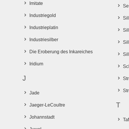
Imitate
Se
Industriegold
Sil
Industrieplatin
Si
Industriesilber
Si
Die Eroberung des Inkareiches
Si
Iridium
Sc
J
St
St
Jade
T
Jaeger-LeCoultre
Johannstadt
Taf