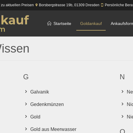
f zu aktuellen Preisen
Borsbergstrasse 19b,
01309
Dresden
Persönliche Bera
Startseite
Goldankauf
Ankaufsfor
issen
G
N
Galvanik
Ne
Gedenkmünzen
Ni
Gold
Ni
Gold aus Meerwasser
O