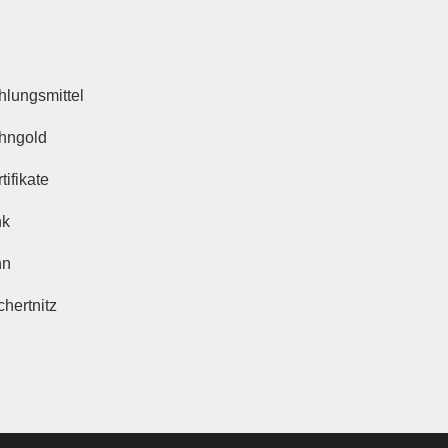
hlungsmittel
hngold
tifikate
nk
nn
hertnitz