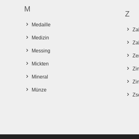
M
Z
Medaille
Za
Medizin
Za
Messing
Zer
Mickten
Zi
Mineral
Zi
Münze
Zsc