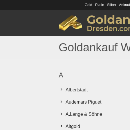
Gold - Platin - Silber - Ankau
Goldankauf W
A
Albertst
adt
Audemars Piguet
A.Lange & Söhne
Altgold