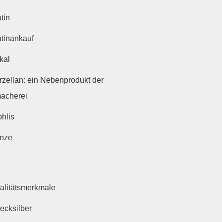
tin
atinankauf
kal
rzellan: ein Nebenprodukt der
acherei
ohlis
nze
alitätsmerkmale
ecksilber