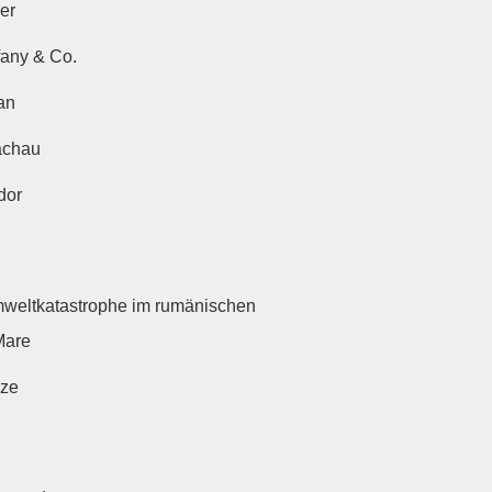
er
fany & Co.
an
achau
dor
weltkatastrophe im rumänischen
Mare
ze