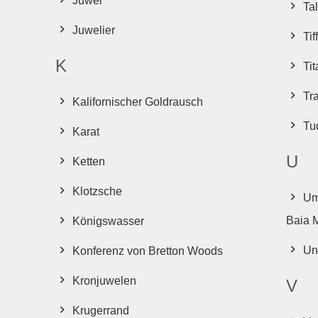
Juwel
Tal
Juwelier
Tif
K
Tit
Tr
Kalifornischer Goldrausch
Tu
Karat
U
Ketten
Klotzsche
Um
Baia 
Königswasser
Un
Konferenz von Bretton Woods
Kronjuwelen
V
Krugerrand