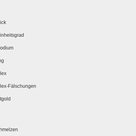
ick
inheitsgrad
odium
ng
lex
lex-Fälschungen
tgold
hmelzen