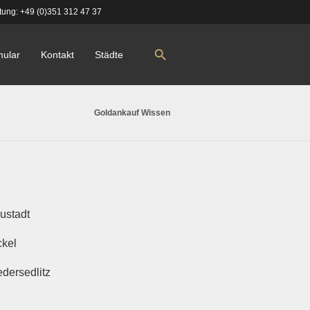
tung:
+49 (0)351 312 47 37
mular
Kontakt
Städte
Goldankauf Wissen
ustadt
ckel
edersedlitz