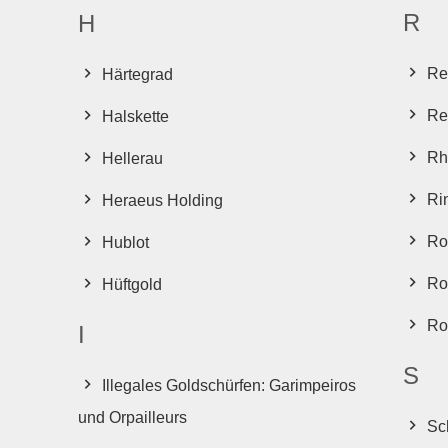
R
H
Re
Härtegrad
Re
Halskette
Rh
Hellerau
Ri
Heraeus Holding
Ro
Hublot
Ro
Hüftgold
Ro
I
S
Illegales Goldschürfen: Garimpeiros
und Orpailleurs
Sc