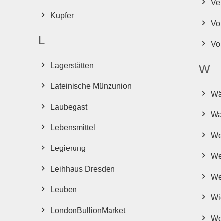
Ve
Kupfer
Vol
L
Vo
Lagerstätten
W
Lateinische Münzunion
Wä
Laubegast
Wa
Lebensmittel
We
Legierung
We
Leihhaus Dresden
We
Leuben
Wi
London
Bullion
Market
Wo