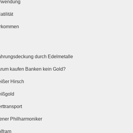
rwendung
atilität
rkommen
hrungsdeckung durch Edelmetalle
rum kaufen Banken kein Gold?
ißer Hirsch
ißgold
rttransport
ener Philharmoniker
lfram