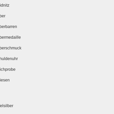
idnitz
ber
lberbarren
lbermedaille
lberschmuck
huldenuhr
richprobe
riesen
elsilber