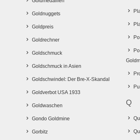
Goldmedaillen
Pla
Goldnuggets
Pl
Goldpreis
Po
Goldrechner
Po
Goldschmuck
Goldm
Goldschmuck in Asien
Pr
Goldschwindel: Der Bre-X-Skandal
Pu
Goldverbot USA 1933
Q
Goldwaschen
Qu
Gondo Goldmine
Qu
Gorbitz