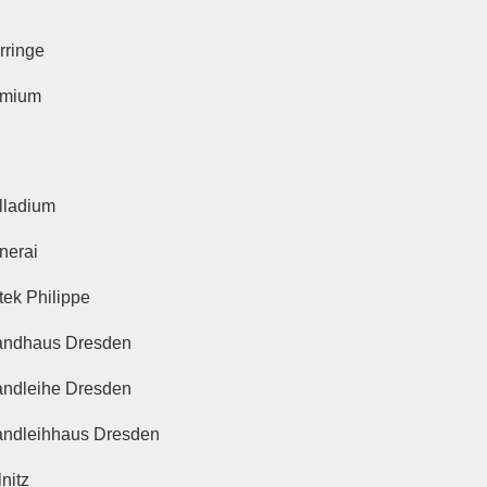
rringe
mium
lladium
nerai
tek Philippe
andhaus Dresden
andleihe Dresden
andleihhaus Dresden
lnitz