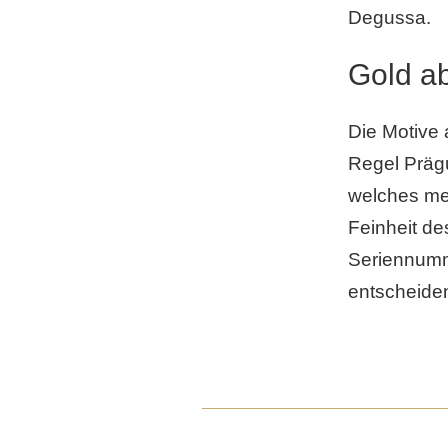
Degussa.
Gold a
Die Motive 
Regel Präg
welches me
Feinheit de
Seriennumm
entscheide