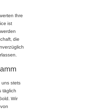
erten Ihre
ce ist
e werden
haft, die
nverzüglich
rlassen.
Gramm
 uns stets
 täglich
old. Wir
 von