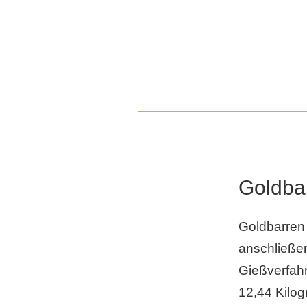
Goldba
Goldbarren
anschließe
Gießverfah
12,44 Kilog