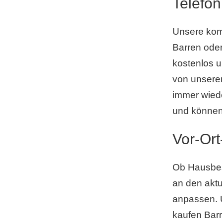
Telefon
Unsere kom
Barren oder
kostenlos u
von unseren
immer wiede
und können 
Vor-Ort
Ob Hausbesu
an den aktu
anpassen. U
kaufen Barr