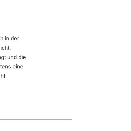
h in der
cht,
gt und die
stens eine
ht