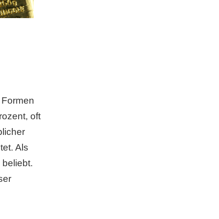
nd Formen
ozent, oft
licher
et. Als
beliebt.
ser