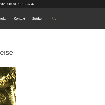
tung:
+49 (0)351 312 47 37
mular
Kontakt
Städte
reise