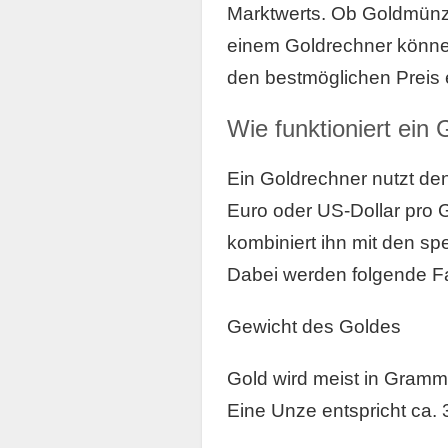
Marktwerts. Ob Goldmünz
einem Goldrechner können
den bestmöglichen Preis e
Wie funktioniert ein
Ein Goldrechner nutzt den
Euro oder US-Dollar pro
kombiniert ihn mit den sp
Dabei werden folgende Fa
Gewicht des Goldes
Gold wird meist in Gramm
Eine Unze entspricht ca