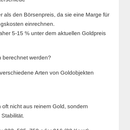
r als den Börsenpreis, da sie eine Marge für
ngskosten einrechnen.
aher 5-15 % unter dem aktuellen Goldpreis
n berechnet werden?
 verschiedene Arten von Goldobjekten
ft nicht aus reinem Gold, sondern
Stabilität.