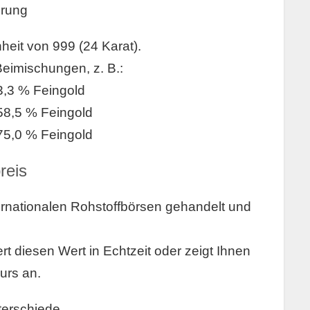
erung
heit von 999 (24 Karat).
Beimischungen, z. B.:
3,3 % Feingold
58,5 % Feingold
75,0 % Feingold
reis
ternationalen Rohstoffbörsen gehandelt und
rt diesen Wert in Echtzeit oder zeigt Ihnen
urs an.
terschiede