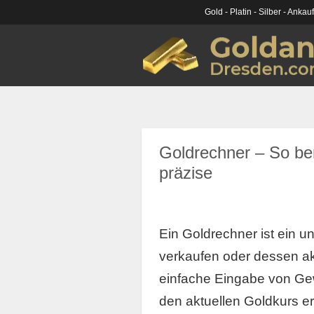
Gold - Platin - Silber - Ankau
Goldrechner – So be
präzise
Ein Goldrechner ist ein un
verkaufen oder dessen a
einfache Eingabe von Gew
den aktuellen Goldkurs er