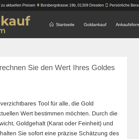
f zu aktuellen Preisen
Borsbergstrasse 19b,
01309
Dresden
Persönliche Bera
Startseite
Goldankauf
Ankaufsfor
rechnen Sie den Wert Ihres Goldes
verzichtbares Tool für alle, die Gold
ktuellen Wert bestimmen möchten. Durch die
icht, Goldgehalt (Karat oder Feinheit) und
halten Sie sofort eine präzise Schätzung des