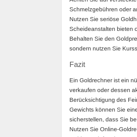
Schmelzgebühren oder a
Nutzen Sie seriöse Goldhä
Scheideanstalten bieten o
Behalten Sie den Goldprei
sondern nutzen Sie Kurss
Fazit
Ein Goldrechner ist ein nüt
verkaufen oder dessen ak
Berücksichtigung des Fei
Gewichts können Sie eine
sicherstellen, dass Sie b
Nutzen Sie Online-Goldre