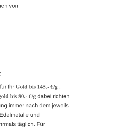
men von
z
Gold bis 145,- €/g
für Ihr
,
old bis 80,- €/g
dabei richten
lung immer nach dem jeweils
 Edelmetalle und
rmals täglich. Für