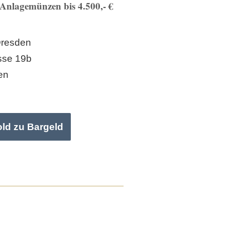
Anlagemünzen bis 4.500,- €
Dresden
sse 19b
en
old zu Bargeld