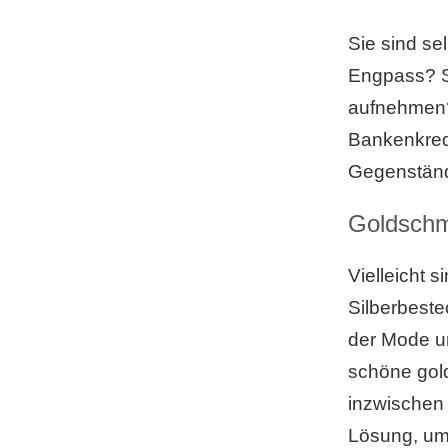
Sie sind se
Engpass? Si
aufnehmen?
Bankenkredi
Gegenständ
Goldschm
Vielleicht 
Silberbest
der Mode un
schöne gold
inzwischen 
Lösung, um 