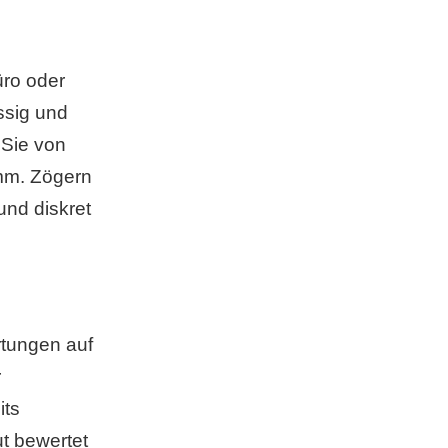
üro oder
ssig und
 Sie von
amm. Zögern
und diskret
rtungen auf
r
its
ut bewertet