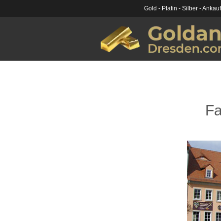
Gold - Platin - Silber - Ankau
Fa