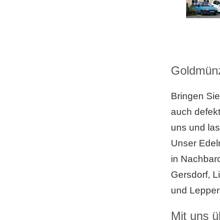
Goldmünze
Bringen Sie
auch defekt
uns und la
Unser Edelm
in Nachbaro
Gersdorf, L
und Lepper
Mit uns ü