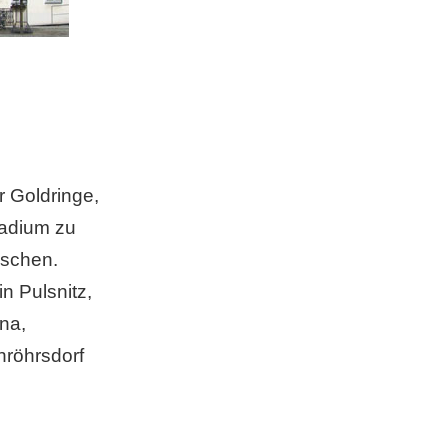
r Goldringe,
ladium zu
aschen.
n Pulsnitz,
na,
nröhrsdorf