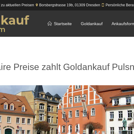
f zu aktuellen Preisen
Borsbergstrasse 19b,
01309
Dresden
Persönliche Bera
Startseite
Goldankauf
Ankaufsfor
ire Preise zahlt Goldankauf Pulsn