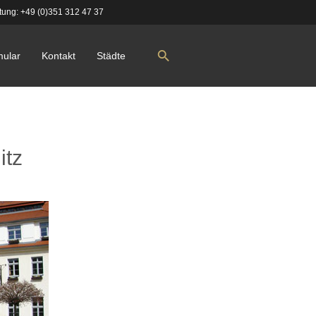
tung:
+49 (0)351 312 47 37
mular
Kontakt
Städte
itz