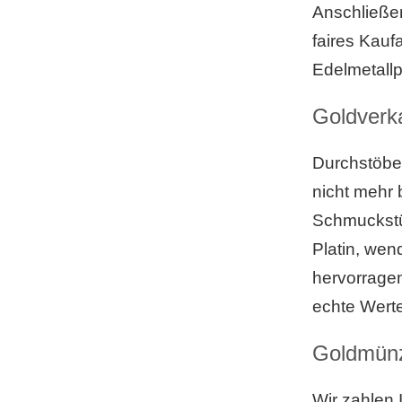
Anschließen
faires Kauf
Edelmetallpr
Goldverka
Durchstöbe
nicht mehr 
Schmuckstü
Platin, wen
hervorragen
echte Wert
Goldmün
Wir zahlen 