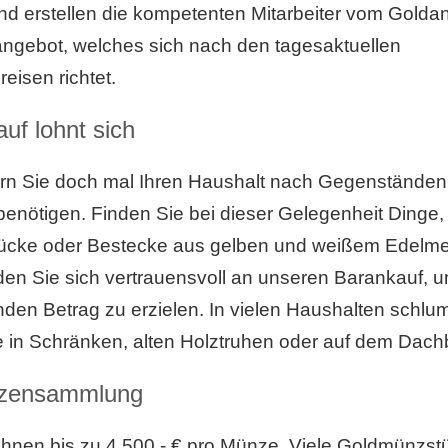
d erstellen die kompetenten Mitarbeiter vom Goldan
angebot, welches sich nach den tagesaktuellen
eisen richtet.
uf lohnt sich
rn Sie doch mal Ihren Haushalt nach Gegenständen,
benötigen. Finden Sie bei dieser Gelegenheit Dinge,
cke oder Bestecke aus gelben und weißem Edelmet
den Sie sich vertrauensvoll an unseren Barankauf, 
den Betrag zu erzielen. In vielen Haushalten schl
e in Schränken, alten Holztruhen oder auf dem Dac
zensammlung
Ihnen bis zu 4.500,- € pro Münze. Viele Goldmünzst