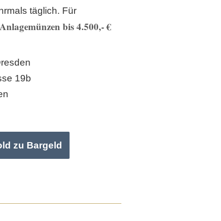
rmals täglich. Für
Anlagemünzen bis 4.500,- €
Dresden
sse 19b
en
old zu Bargeld