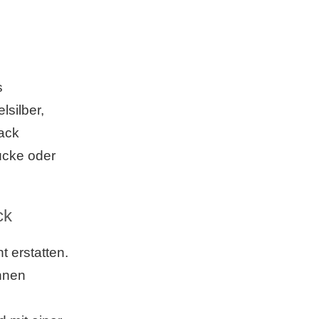
s
lsilber,
ack
ücke oder
ck
t erstatten.
ennen