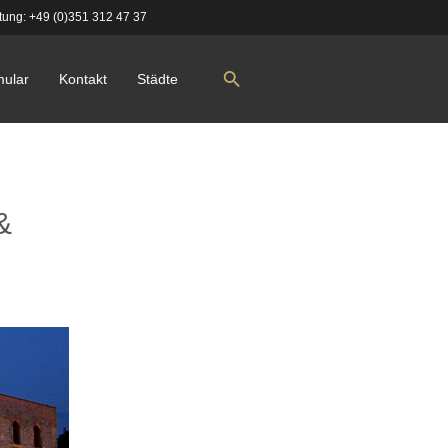
tung:
+49 (0)351 312 47 37
mular
Kontakt
Städte
&