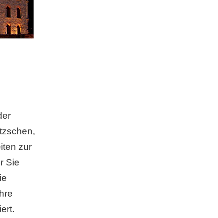
der
tzschen,
iten zur
r Sie
ie
hre
ert.