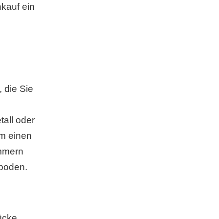
kauf ein
 die Sie
all oder
um einen
ummern
hboden.
ücke