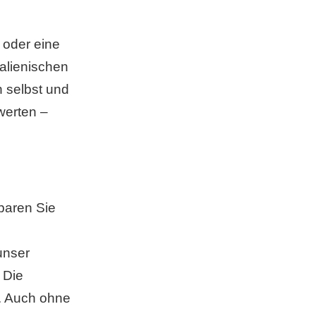
 oder eine
talienischen
h selbst und
werten –
baren Sie
unser
 Die
n. Auch ohne