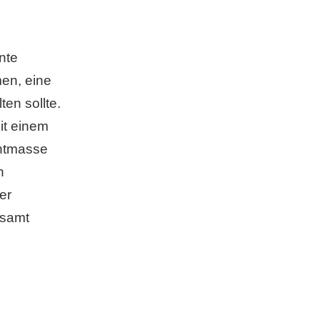
nte
men, eine
en sollte.
it einem
chtmasse
n
er
esamt