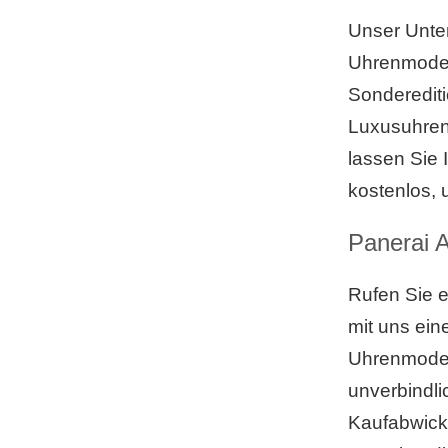
Unser Unte
Uhrenmodell
Sonderediti
Luxusuhrenh
lassen Sie
kostenlos, 
Panerai A
Rufen Sie e
mit uns ei
Uhrenmodel
unverbindli
Kaufabwickl