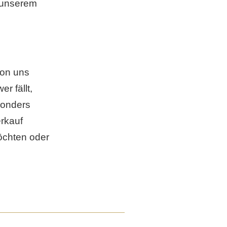
 unserem
von uns
r fällt,
sonders
rkauf
möchten oder