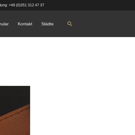
tung:
+49 (0)351 312 47 37
mular
Kontakt
Städte