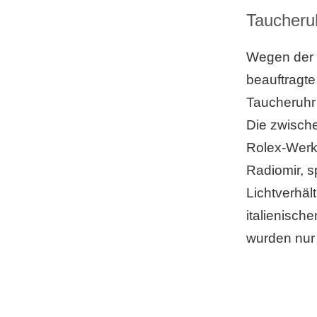
Taucheru
Wegen der g
beauftragte
Taucheruhr 
Die zwische
Rolex-Werk
Radiomir, s
Lichtverhäl
italienisc
wurden nur 