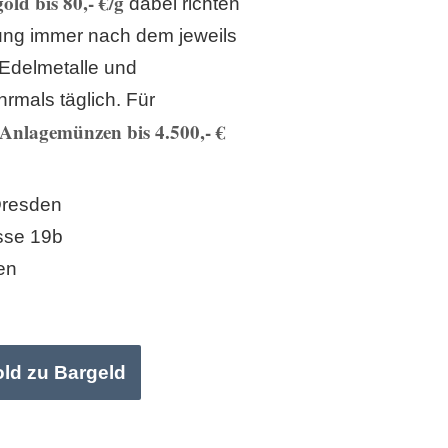
old bis 80,- €/g
dabei richten
lung immer nach dem jeweils
 Edelmetalle und
rmals täglich. Für
Anlagemünzen bis 4.500,- €
Dresden
sse 19b
en
old zu Bargeld