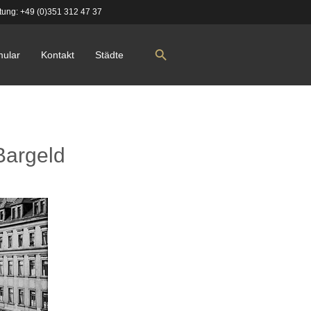
tung:
+49 (0)351 312 47 37
mular
Kontakt
Städte
Bargeld