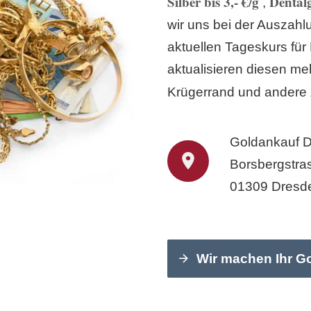
Silber bis 3,- €/g
Dentalg
,
wir uns bei der Auszah
aktuellen Tageskurs für
aktualisieren diesen meh
Krügerrand und andere
Goldankauf 
Borsbergstra
01309 Dresd
Wir machen Ihr G