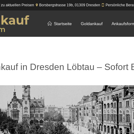
f zu aktuellen Preisen
Borsbergstrasse 19b,
01309
Dresden
Persönliche Bera
Startseite
Goldankauf
Ankaufsfor
kauf in Dresden Löbtau – Sofort 