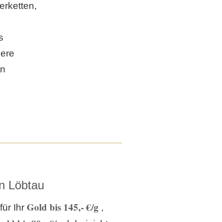
erketten,
,
s
sere
en
n Löbtau
Gold bis 145,- €/g
für Ihr
,