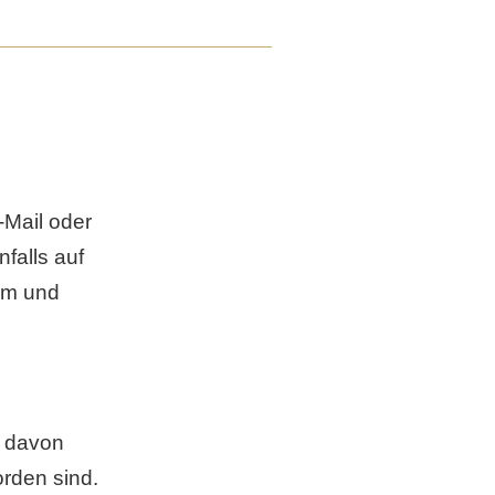
Mail oder
falls auf
am und
n davon
rden sind.