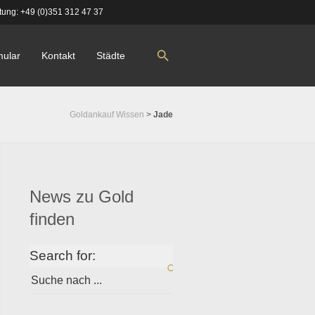
tung:
+49 (0)351 312 47 37
mular
Kontakt
Städte
Goldankauf Wissen
>
Jade
News zu Gold
finden
Search for: