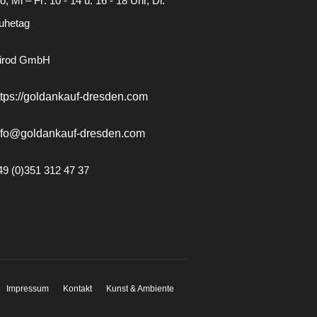
, Mi – Fr: 10 - 14 u. 16 - 18 Uhr, Di:
uhetag
irod GmbH
ttps://goldankauf-dresden.com
nfo@goldankauf-dresden.com
49 (0)351 312 47 37
Impressum
Kontakt
Kunst & Ambiente