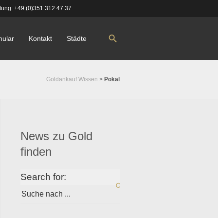
tung:
+49 (0)351 312 47 37
mular
Kontakt
Städte
Goldankauf Wissen
>
Pokal
News zu Gold
finden
Search for: