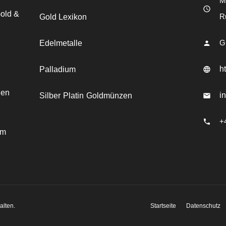
Mo
Gold &
R
Gold Lexikon
G
Edelmetalle
h
Palladium
den
i
Silber
Platin
Goldmünzen
+
em
Startseite
Datenschutz
alten.