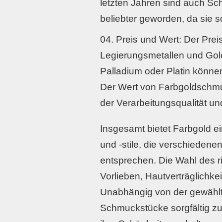
letzten Jahren sind auch S
beliebter geworden, da sie s
Preis und Wert: Der Pre
Legierungsmetallen und Gold
Palladium oder Platin können 
Der Wert von Farbgoldschmu
der Verarbeitungsqualität un
Insgesamt bietet Farbgold e
und -stile, die verschiede
entsprechen. Die Wahl des r
Vorlieben, Hautverträglichke
Unabhängig von der gewählte
Schmuckstücke sorgfältig zu