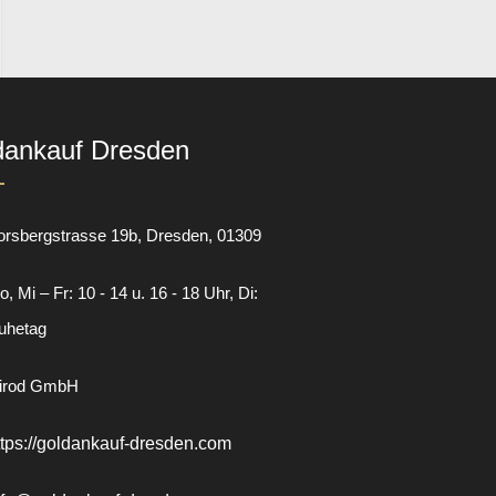
dankauf Dresden
orsbergstrasse 19b
Dresden
01309
, Mi – Fr: 10 - 14 u. 16 - 18 Uhr, Di:
uhetag
irod GmbH
ttps://goldankauf-dresden.com