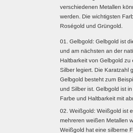
verschiedenen Metallen kön
werden. Die wichtigsten Far
Roségold und Grüngold.
Gelbgold: Gelbgold ist d
und am nächsten an der nat
Haltbarkeit von Gelbgold zu 
Silber legiert. Die Karatzahl
Gelbgold besteht zum Beispi
und Silber ist. Gelbgold ist 
Farbe und Haltbarkeit mit a
Weißgold: Weißgold ist 
mehreren weißen Metallen wi
Weißgold hat eine silberne 