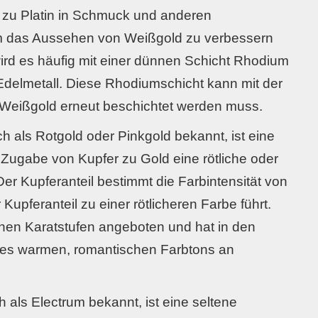
e zu Platin in Schmuck und anderen
 das Aussehen von Weißgold zu verbessern
wird es häufig mit einer dünnen Schicht Rhodium
delmetall. Diese Rhodiumschicht kann mit der
 Weißgold erneut beschichtet werden muss.
 als Rotgold oder Pinkgold bekannt, ist eine
 Zugabe von Kupfer zu Gold eine rötliche oder
er Kupferanteil bestimmt die Farbintensität von
Kupferanteil zu einer rötlicheren Farbe führt.
nen Karatstufen angeboten und hat in den
ines warmen, romantischen Farbtons an
 als Electrum bekannt, ist eine seltene