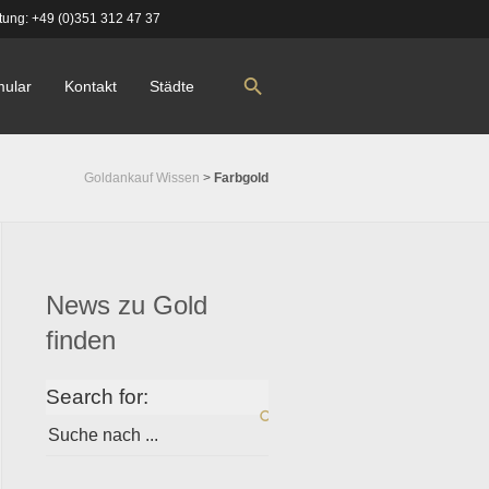
tung:
+49 (0)351 312 47 37
mular
Kontakt
Städte
Goldankauf Wissen
>
Farbgold
News zu Gold
finden
Search for: