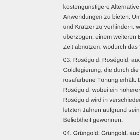
kostengünstigere Alternativ
Anwendungen zu bieten. Um
und Kratzer zu verhindern, 
überzogen, einem weiteren E
Zeit abnutzen, wodurch das
Roségold: Roségold, auch
Goldlegierung, die durch die
rosafarbene Tönung erhält. D
Roségold, wobei ein höherer 
Roségold wird in verschiede
letzten Jahren aufgrund se
Beliebtheit gewonnen.
Grüngold: Grüngold, auch