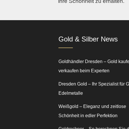
ihre Schönheit zu erhalten.
Gold & Silber News
Goldhändler Dresden – Gold kauf
verkaufen beim Experten
Dresden Gold – Ihr Spezialist für 
Edelmetalle
Weißgold – Eleganz und zeitlose
Schönheit in edler Perfektion
Goldrechner – So berechnen Sie 