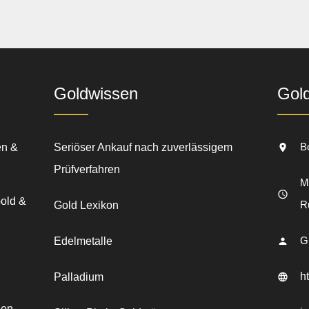
Goldwissen
Gol
B
en &
Seriöser Ankauf nach zuverlässigem
Prüfverfahren
Mo
Gold &
R
Gold Lexikon
G
Edelmetalle
h
Palladium
den