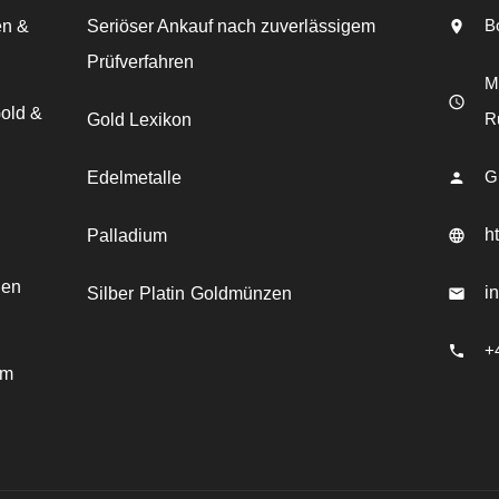
B
en &
Seriöser Ankauf nach zuverlässigem
Prüfverfahren
Mo
Gold &
R
Gold Lexikon
G
Edelmetalle
h
Palladium
den
i
Silber
Platin
Goldmünzen
+
em