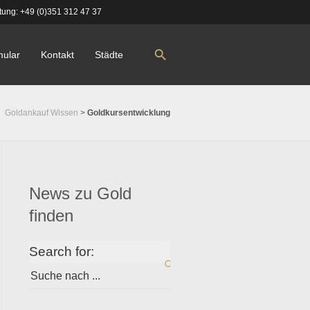
tung:
+49 (0)351 312 47 37
mular
Kontakt
Städte
Goldankauf Wissen
>
Goldkursentwicklung
News zu Gold
finden
Search for: