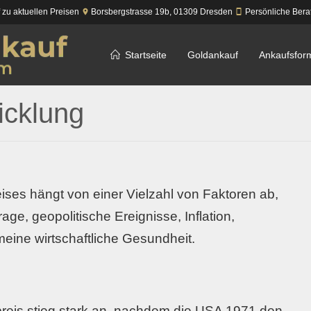
f zu aktuellen Preisen
Borsbergstrasse 19b,
01309
Dresden
Persönliche Bera
Startseite
Goldankauf
Ankaufsfor
icklung
ises hängt von einer Vielzahl von Faktoren ab,
ge, geopolitische Ereignisse, Inflation,
eine wirtschaftliche Gesundheit.
preis stieg stark an, nachdem die USA 1971 den