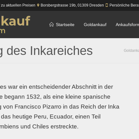
f zu aktuellen Preisen
Borsbergstrasse 19b,
01309
Dresden
Persönliche Bera
Startseite
Goldankauf
Ankaufsfor
 des Inkareiches
Goldank
es war ein entscheidender Abschnitt in der
e begann 1532, als eine kleine spanische
 von Francisco Pizarro in das Reich der Inka
r das heutige Peru, Ecuador, einen Teil
umbiens und Chiles erstreckte.