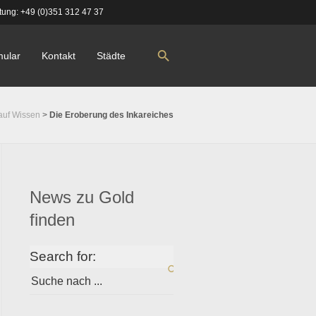
tung:
+49 (0)351 312 47 37
mular
Kontakt
Städte
auf Wissen
>
Die Eroberung des Inkareiches
News zu Gold
finden
Search for: