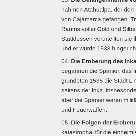
nahmen Atahualpa, der den B
von Cajamarca gefangen. Tro
Raums voller Gold und Silber,
Stattdessen verurteilten si
und er wurde 1533 hingericht
Die Eroberung des Ink
begannen die Spanier, das I
gründeten 1535 die Stadt Li
seitens der Inka, insbesond
aber die Spanier waren milit
und Feuerwaffen.
Die Folgen der Erober
katastrophal für die einheim