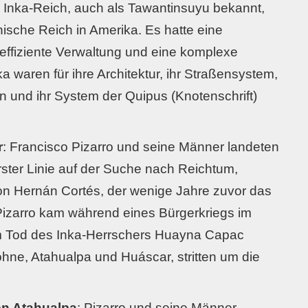
 Inka-Reich, auch als Tawantinsuyu bekannt,
ische Reich in Amerika. Es hatte eine
 effiziente Verwaltung und eine komplexe
ka waren für ihre Architektur, ihr Straßensystem,
n und ihr System der Quipus (Knotenschrift)
r
: Francisco Pizarro und seine Männer landeten
rster Linie auf der Suche nach Reichtum,
von Hernán Cortés, der wenige Jahre zuvor das
 Pizarro kam während eines Bürgerkriegs im
m Tod des Inka-Herrschers Huayna Capac
ne, Atahualpa und Huáscar, stritten um die
n Atahualpa
: Pizarro und seine Männer