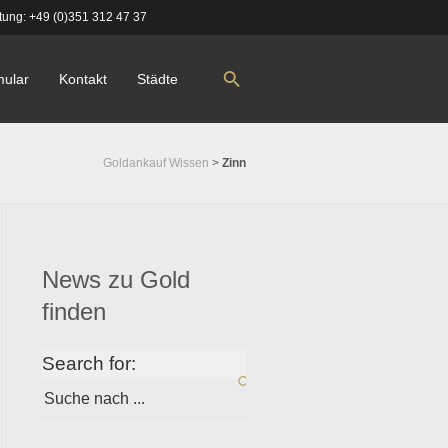
tung:
+49 (0)351 312 47 37
mular
Kontakt
Städte
Goldankauf Wissen
>
Zinn
News zu Gold
finden
Search for: