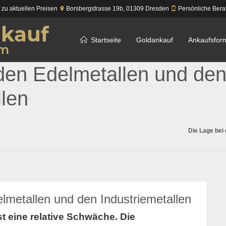
f zu aktuellen Preisen
Borsbergstrasse 19b,
01309
Dresden
Persönliche Bera
Startseite
Goldankauf
Ankaufsfor
den Edelmetallen und de
llen
Die Lage bei
lmetallen und den Industriemetallen
st eine relative Schwäche. Die