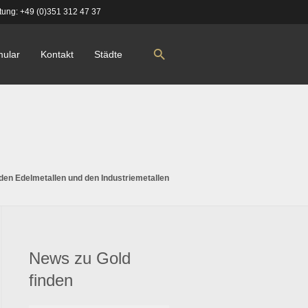
tung:
+49 (0)351 312 47 37
mular
Kontakt
Städte
n
 den Edelmetallen und den Industriemetallen
News zu Gold
finden