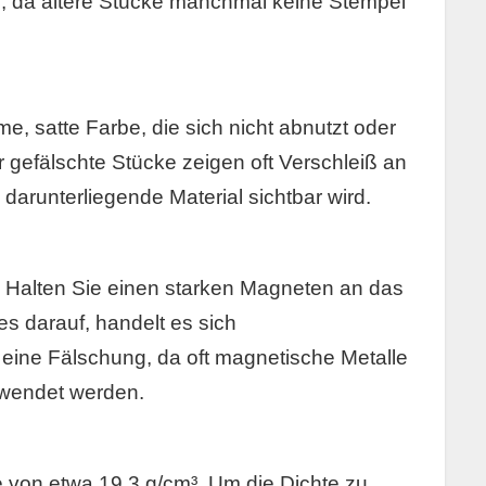
n, da ältere Stücke manchmal keine Stempel
e, satte Farbe, die sich nicht abnutzt oder
r gefälschte Stücke zeigen oft Verschleiß an
arunterliegende Material sichtbar wird.
h. Halten Sie einen starken Magneten an das
s darauf, handelt es sich
eine Fälschung, da oft magnetische Metalle
rwendet werden.
e von etwa 19,3 g/cm³. Um die Dichte zu