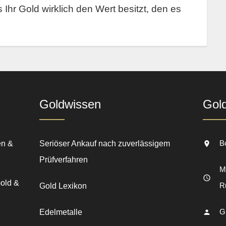
s Ihr Gold wirklich den Wert besitzt, den es
Goldwissen
Gol
B
en &
Seriöser Ankauf nach zuverlässigem
Prüfverfahren
Mo
Gold &
R
Gold Lexikon
G
Edelmetalle