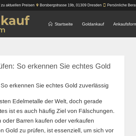
f zu aktuellen Preisen
Borsbergstrasse 19b,
01309
Dresden
Persönliche Bera
Startseite
Goldankauf
Ankaufsfor
üfen: So erkennen Sie echtes Gold
: So erkennen Sie echtes Gold zuverlässig
llsten Edelmetalle der Welt, doch gerade
s ist es auch häufig Ziel von Fälschungen.
oder Barren kaufen oder verkaufen
 Gold zu prüfen, ist essenziell, um sich vor