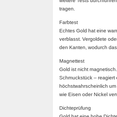
weitere Tests durchführe
tragen.
Farbtest
Echtes Gold hat eine warm
verblasst. Vergoldete ode
den Kanten, wodurch das d
Magnettest
Gold ist nicht magnetisc
Schmuckstück – reagiert e
höchstwahrscheinlich um 
wie Eisen oder Nickel ve
Dichteprüfung
Gold hat eine hohe Dicht